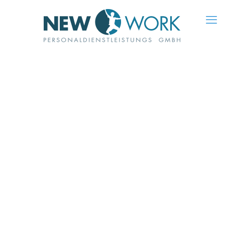
bg_new_york_start_dunkel