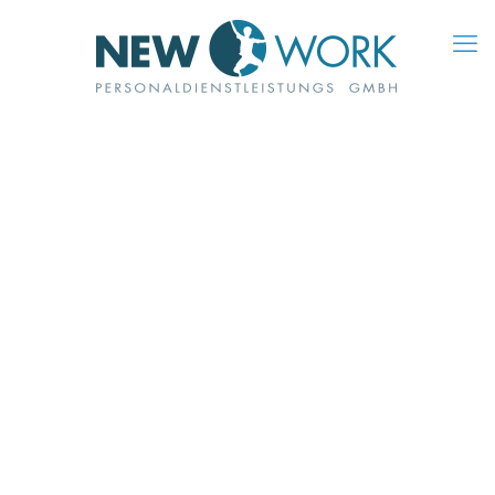
bg_new_york_start_hell